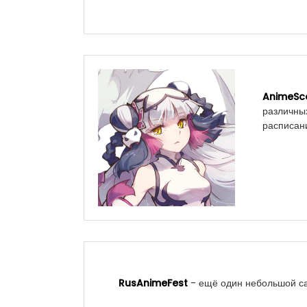
AnimeSce
различных
расписани
RusAnimeFest
- ещё один небольшой сай